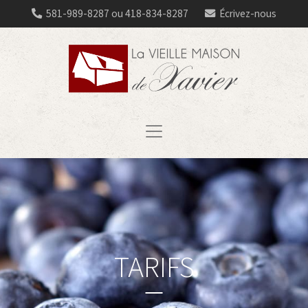
581-989-8287 ou 418-834-8287
Écrivez-nous
TARIFS