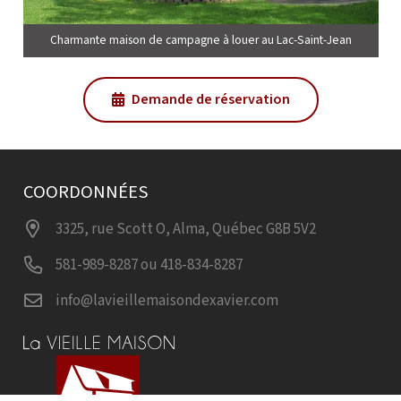
Charmante maison de campagne à louer au Lac-Saint-Jean
Demande de réservation
COORDONNÉES
3325, rue Scott O, Alma, Québec G8B 5V2
581-989-8287 ou 418-834-8287
info@lavieillemaisondexavier.com